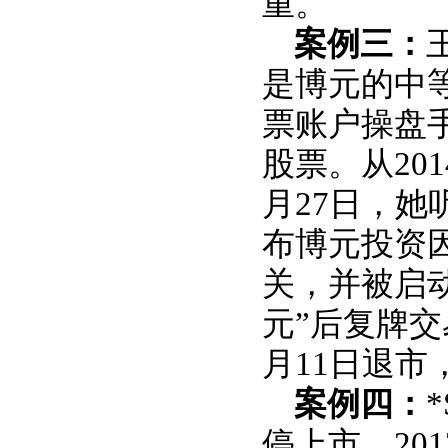
重。
案例三：
是博元的中
票账户操盘
股票。从
201
月
27
日，她
布博元投资
关，并被启
元
”
后复牌交
月
11
日退市
案例四：
停上市，
201