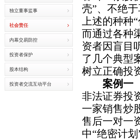
壳”、不绝于
独立董事监事
上述的种种
“
社会责任
而通过各种
内幕交易防控
资者因盲目
投资者保护
了几个典型
树立正确投
股本结构
案例一
投资者交流互动平台
非法证券投
一家销售炒
售后一对一
中“绝密计