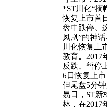
*ST
川化“摘
恢复上市首
盘中跌停。这
凤凰”的神
川化恢复上
教育。
2017
反跌。暂停
6
日恢复上市
但尾盘
5
分钟
易日，
ST
新
林，在
2017