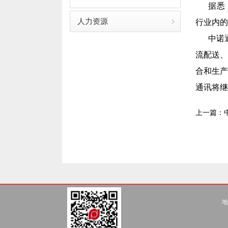
据悉，
人力资源
行业内的
中诺通
流配送、
合和生产
通讯将
上一篇：
地