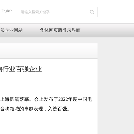
English
成员企业网站
华体网页版登录界面
响行业百强企业
海圆满落幕。会上发布了2022年度中国电
音响领域的卓越表现，入选百强。