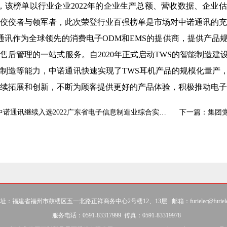
该榜单以行业企业2022年的企业生产总额、营收数据、企业
佼佼者与领军者，此次荣登行业百强榜单是市场对中诺通讯的充
讯作为全球领先的消费电子ODM和EMS的提供商，提供产品
售后管理的一站式服务。自2020年正式启动TWS的智能制造
制造等能力，中诺通讯快速实现了TWS耳机产品的规模化量产
继续拓展和创新，不断为顾客提供更好的产品体验，积极推动电
中诺通讯继续入选2022广东省电子信息制造业综合实力百强
下一篇：
集团党委
址：福建省福州市鼓楼区五一北路正祥商务中心2号楼12、13层 邮箱：furielec@furielec
服务电话：0591-83317999 传真：0591-83319978