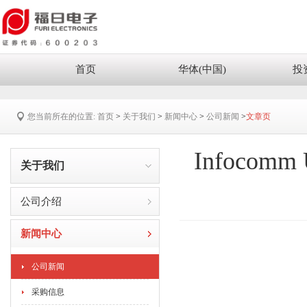
首页
华体(中国)
投
您当前所在的位置:
首页
>
关于我们
>
新闻中心
>
公司新闻
>
文章页
Infoco
关于我们
公司介绍
新闻中心
公司新闻
采购信息