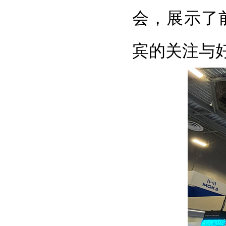
会，展示了
宾的关注与