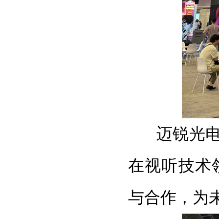
迈锐光电在In
在视听技术
与合作，为