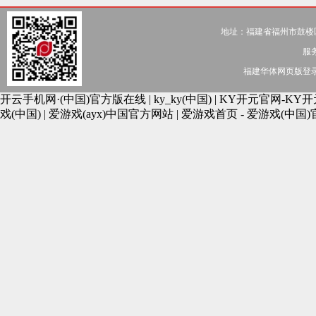
地址：福建省福州市鼓楼区五一北
服务
福建华体网页版登录界面股
开云手机网·(中国)官方版在线
|
ky_ky(中国)
|
KY开元官网-KY
戏(中国)
|
爱游戏(ayx)中国官方网站
|
爱游戏首页 - 爱游戏(中国)官