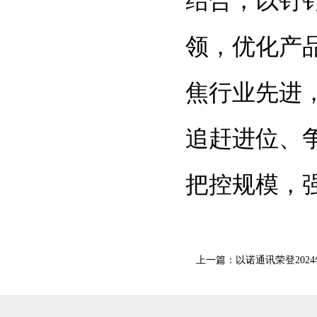
结合，以钉
领，优化产
焦行业先进
追赶进位、
把控规模，
上一篇：
以诺通讯荣登202