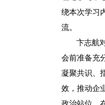
绕本次学习
流。
卞志航
会前准备充
凝聚共识、
效，推动企
政治站位，