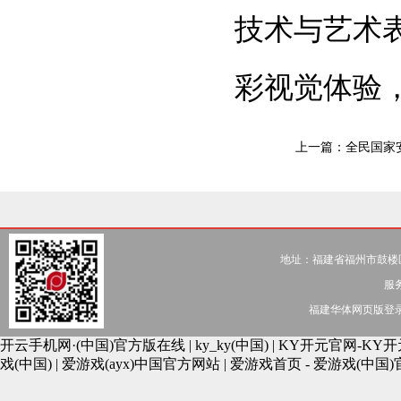
技术与艺术
彩视觉体验
上一篇：
全民国家
地址：福建省福州市鼓楼区五一北
服务
福建华体网页版登录界面股
开云手机网·(中国)官方版在线
|
ky_ky(中国)
|
KY开元官网-KY
戏(中国)
|
爱游戏(ayx)中国官方网站
|
爱游戏首页 - 爱游戏(中国)官