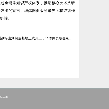
起全链条知识产权体系，推动核心技术从研
来发出的宣言。华体网页版登录界面将继续强
矩阵。
讯松山湖制造基地正式开工，华体网页版登录界面战略布局再落一子
.com