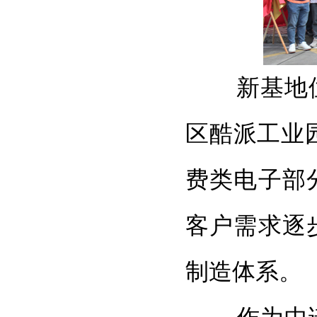
新基地
区酷派工业
费类电子部
客户需求逐
制造体系。