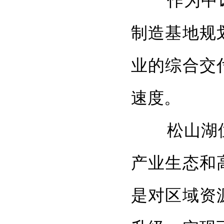
作为中诺
制造基地规
业的综合交
速度。
松山湖
产业生态和
是对区域资