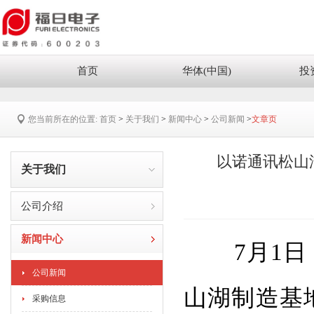
首页
华体(中国)
投
您当前所在的位置:
首页
>
关于我们
>
新闻中心
>
公司新闻
>
文章页
以诺通讯松山
关于我们
公司介绍
新闻中心
7月1日，
公司新闻
山湖制造基
采购信息