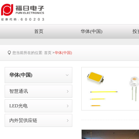
首页
华体(中国)
投
您当前所在的位置:
首页
>
华体(中国)
华体(中国)
智慧通讯
LED光电
内外贸供应链