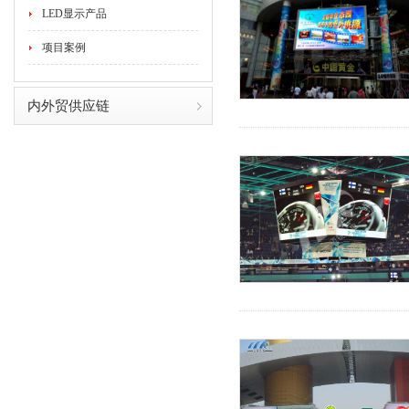
LED显示产品
项目案例
内外贸供应链