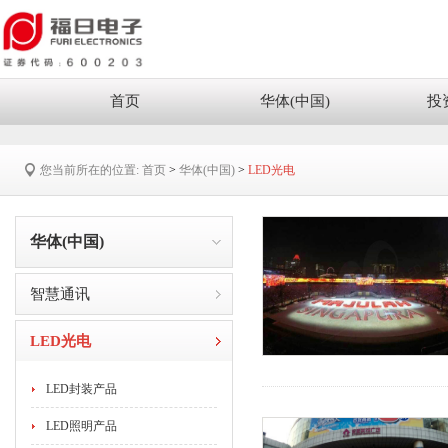
首页
华体(中国)
投
您当前所在的位置:
首页
>
华体(中国)
>
LED光电
华体(中国)
智慧通讯
LED光电
LED封装产品
LED照明产品